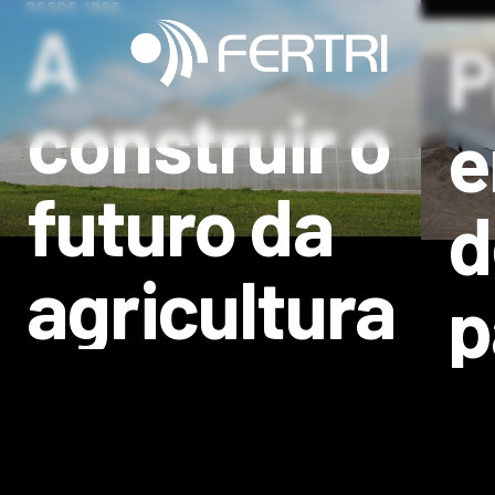
DESDE 1968
A
PROJ
P
construir o
e
futuro da
d
agricultura
p