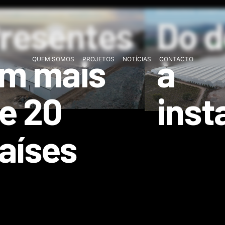
ETOS INTERNACIONAIS
SOLUÇÕES COMPL
resentes
Do d
m mais
à
QUEM SOMOS
PROJETOS
NOTÍCIAS
CONTACTO
e 20
inst
aíses