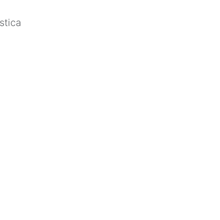
stica
.