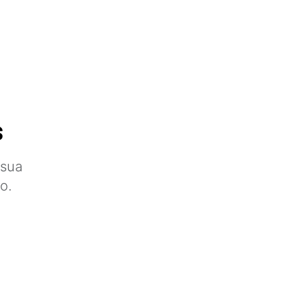
s
 sua
o.