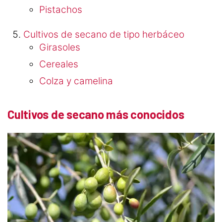
Pistachos
Cultivos de secano de tipo herbáceo
Girasoles
Cereales
Colza y camelina
Cultivos de secano más conocidos