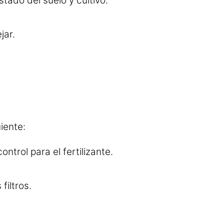
tado del suelo y cultivo.
jar.
uiente:
ontrol para el fertilizante.
filtros.