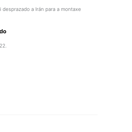
ri desprazado a Irán para a montaxe
ado
22.