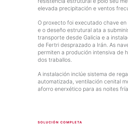
resistencia estrutural e polo seu 
elevada precipitación e ventos frecu
O proxecto foi executado chave en
e o deseño estrutural ata a submini
transporte desde Galicia e a instal
de Fertri desprazado a Irán. As na
permiten a produción intensiva de h
dos traballos.
A instalación inclúe sistema de rega
automatizada, ventilación cenital m
aforro enerxético para as noites frí
SOLUCIÓN COMPLETA