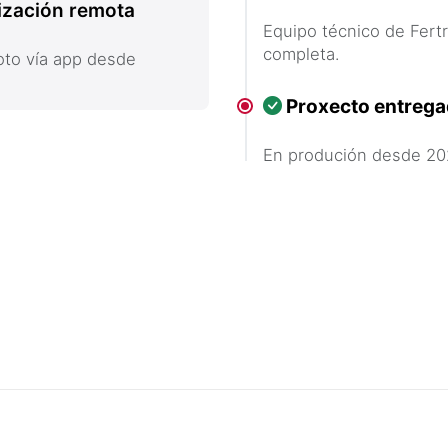
rización remota
Equipo técnico de Fert
completa.
oto vía app desde
Proxecto entreg
En produción desde 20