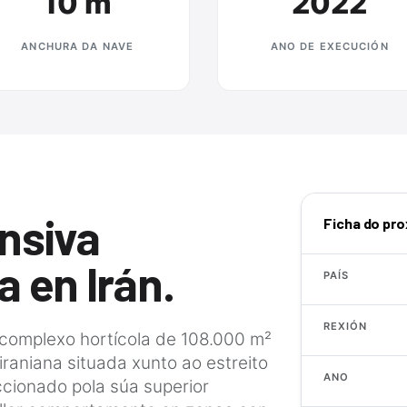
10 m
2022
ANCHURA DA NAVE
ANO DE EXECUCIÓN
nsiva
Ficha do pr
a en Irán.
PAÍS
REXIÓN
 complexo hortícola de 108.000 m²
raniana situada xunto ao estreito
ANO
ccionado pola súa superior