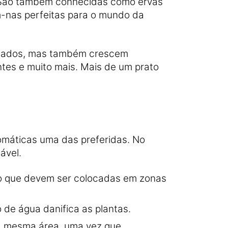
 São também conhecidas como ervas
m-nas perfeitas para o mundo da
echados, mas também crescem
ntes e muito mais. Mais de um prato
romáticas uma das preferidas. No
ável.
elo que devem ser colocadas em zonas
de água danifica as plantas.
a mesma área, uma vez que