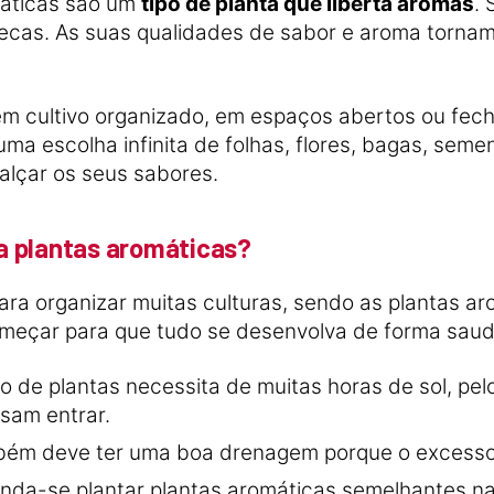
máticas são um
tipo de planta que liberta aromas
.
ecas. As suas qualidades de sabor e aroma torna
em cultivo organizado, em espaços abertos ou f
ma escolha infinita de folhas, flores, bagas, seme
ealçar os seus sabores.
a plantas aromáticas?
ra organizar muitas culturas, sendo as plantas a
meçar para que tudo se desenvolva de forma saud
po de plantas necessita de muitas horas de sol, p
ssam entrar.
ambém deve ter uma boa drenagem porque o excesso 
nda-se plantar plantas aromáticas semelhantes n