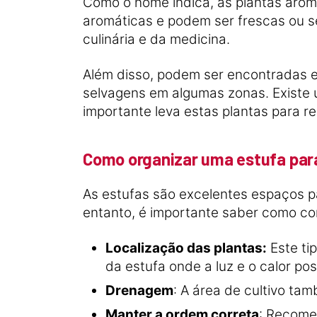
Como o nome indica, as plantas aro
aromáticas e podem ser frescas ou s
culinária e da medicina.
Além disso, podem ser encontradas 
selvagens em algumas zonas. Existe u
importante leva estas plantas para r
Como organizar uma estufa par
As estufas são excelentes espaços pa
entanto, é importante saber como co
Localização das plantas:
Este ti
da estufa onde a luz e o calor po
Drenagem
: A área de cultivo t
Manter a ordem correta
: Recome