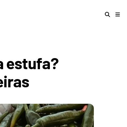
 estufa?
eiras