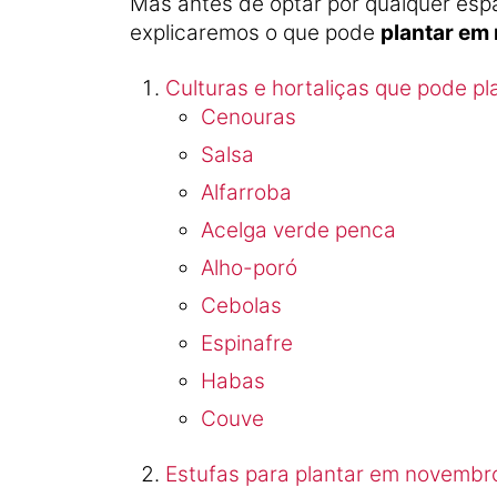
Mas antes de optar por qualquer espa
explicaremos o que pode
plantar em
Culturas e hortaliças que pode p
Cenouras
Salsa
Alfarroba
Acelga verde penca
Alho-poró
Cebolas
Espinafre
Habas
Couve
Estufas para plantar em novembr