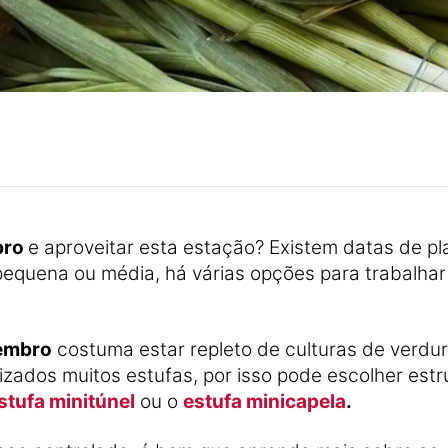
bro
e aproveitar esta estação? Existem datas de pla
equena ou média, há várias opções para trabalha
embro
costuma estar repleto de culturas de verdura
lizados muitos estufas, por isso pode escolher es
stufa minitúnel
ou o
estufa minicapela
.