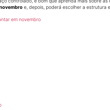
ço controlado, é bom que aprenda mais sobre as op
 novembro
e, depois, poderá escolher a estrutura e
lantar em novembro
o