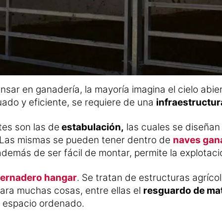
pensar en ganadería, la mayoría imagina el cielo abi
uado y eficiente, se requiere de una
infraestructur
tes son las de
estabulación,
las cuales se diseñan 
Las mismas se pueden tener dentro de
naves gan
además de ser fácil de montar, permite la explotac
vernadero hangar
. Se tratan de estructuras agríc
ara muchas cosas, entre ellas el
resguardo de mat
un espacio ordenado.