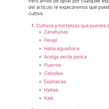
Pero antes de optar por cualquier es
del artículo te explicaremos qué pue
cultivo.
Cultivos y hortalizas que puedes 
Zanahorias
Perejil
Haba aguadulce
Acelga verde penca
Puerros
Cebollas
Espinacas
Habas
Kale