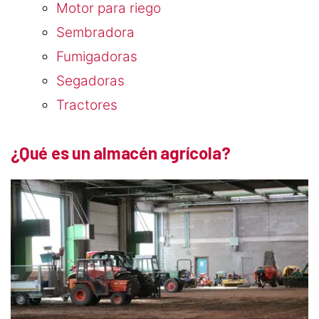
Motor para riego
Sembradora
Fumigadoras
Segadoras
Tractores
¿Qué es un almacén agrícola?