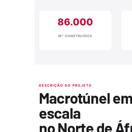
86.000
M² CONSTRUÍDOS
DESCRIÇÃO DO PROJETO
Macrotúnel em
escala
no Norte de Áf