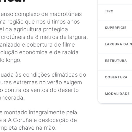
TIPO
xtenso complexo de macrotúneis
ma região que nos últimos anos
SUPERFÍCIE
l da agricultura protegida
crotúneis de 8 metros de largura,
anizado e cobertura de filme
LARGURA DA 
solução económica e de rápida
lo longo.
ESTRUTURA
quada às condições climáticas do
COBERTURA
turas extremas no verão exigem
ão contra os ventos do deserto
MODALIDADE
 ancorada.
 e montado integralmente pela
de a A Coruña e deslocação de
ompleta chave na mão.