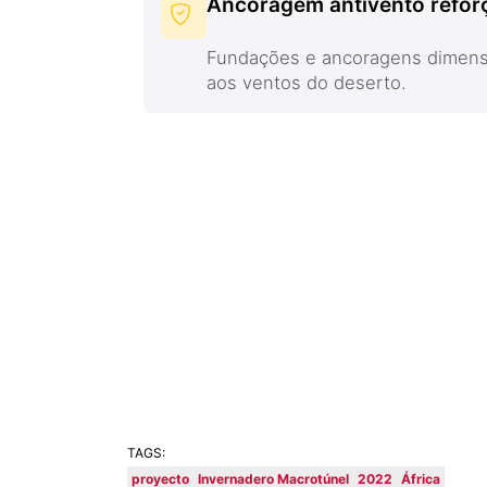
Ancoragem antivento refor
Fundações e ancoragens dimensi
aos ventos do deserto.
TAGS:
proyecto
Invernadero Macrotúnel
2022
África