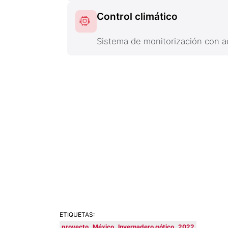
Control climático
Sistema de monitorización con a
ETIQUETAS:
proyecto
México
Invernadero gótico
2022