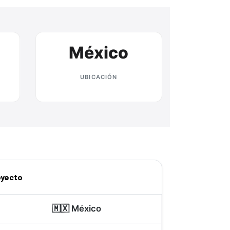
México
UBICACIÓN
oyecto
🇲🇽 México