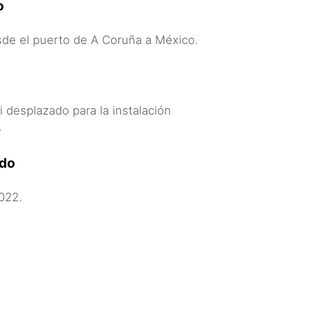
o
sde el puerto de A Coruña a México.
i desplazado para la instalación
.
ado
022.