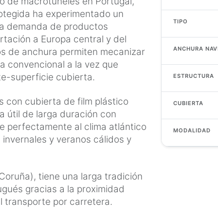
to de macrotúneles en Portugal,
rotegida ha experimentado un
TIPO
 la demanda de productos
rtación a Europa central y del
ANCHURA NAV
os de anchura permiten mecanizar
ia convencional a la vez que
e-superficie cubierta.
ESTRUCTURA
 con cubierta de film plástico
CUBIERTA
a útil de larga duración con
 perfectamente al clima atlántico
MODALIDAD
 invernales y veranos cálidos y
oruña), tiene una larga tradición
gués gracias a la proximidad
el transporte por carretera.